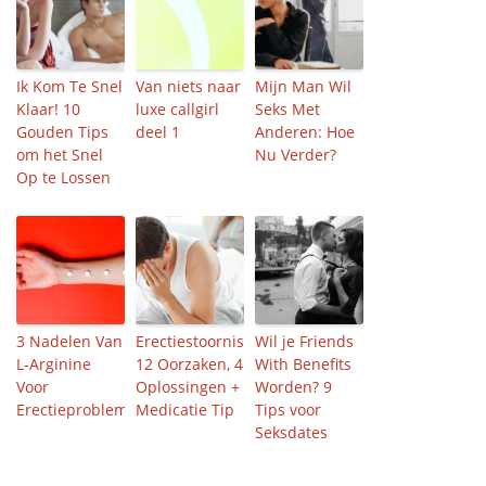
Ik Kom Te Snel
Van niets naar
Mijn Man Wil
Klaar! 10
luxe callgirl
Seks Met
Gouden Tips
deel 1
Anderen: Hoe
om het Snel
Nu Verder?
Op te Lossen
3 Nadelen Van
Erectiestoornissen:
Wil je Friends
L-Arginine
12 Oorzaken, 4
With Benefits
Voor
Oplossingen +
Worden? 9
Erectieproblemen
Medicatie Tip
Tips voor
Seksdates