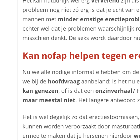
Het kan natuurlijk wel erg
vervelend
zijn als
probleem nog niet zó erg is dat je echt van 
mannen met
minder ernstige erectiepro
echter wel dat je problemen waarschijnlijk rel
misschien denkt. De seks wordt daardoor nie
Kan nofap helpen tegen er
Nu we alle nodige informatie hebben om de re
we bij de
hoofdvraag
aanbeland: is het nu e
kan genezen
, of is dat een
onzinverhaal
? 
maar meestal niet
. Het langere antwoord z
Het is wel degelijk zo dat erectiestoornissen
kunnen worden veroorzaakt door masturbatie
ermee te maken dat je hersenen hierdoor
we