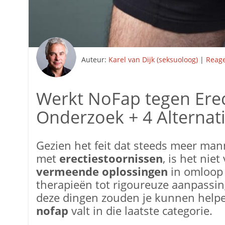
Auteur:
Karel van Dijk (seksuoloog)
|
Reag
Werkt NoFap tegen Erec
Onderzoek + 4 Alternat
Gezien het feit dat steeds meer ma
met
erectiestoornissen
, is het nie
vermeende oplossingen
in omloop z
therapieën tot rigoureuze aanpassin
deze dingen zouden je kunnen helpen
nofap
valt in die laatste categorie.