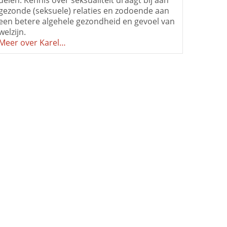
delen. Kennis over seksualiteit draagt bij aan
gezonde (seksuele) relaties en zodoende aan
een betere algehele gezondheid en gevoel van
welzijn.
Meer over Karel…