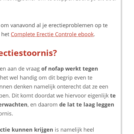
n om vanavond al je erectieproblemen op te
e het
Complete Erectie Controle ebook
.
ectiestoornis?
en aan de vraag
of nofap werkt tegen
s het wel handig om dit begrip even te
annen denken namelijk onterecht dat ze een
ben. Dit komt doordat we hiervoor eigenlijk
te
verwachten
, en daarom
de lat te laag leggen
ornis.
ectie kunnen krijgen
is namelijk heel