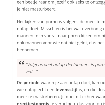
een beetje raar om jezelf ook seks te ontze
je niet masturbeert.
Het kijken van porno is volgens de meeste 
nofap doet. Misschien is het wat overbodig 
mannen toch vooral naar porno kijken om hie
ook mannen voor wie dat niet geldt, dus he
benoemen.
“Volgens veel nofap-deelnemers is porn
zelf…”
De
periode
waarin je aan nofap doet, kan o
wie nofap echt een
levensstijl
is, en die dus
meer te masturberen. Jij doet dit echter waa
erectiestoornis
te verhelpen, dus voor jou i