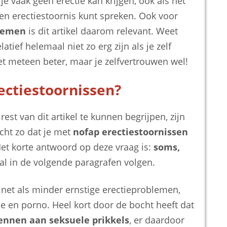
 je vaak geen erectie kan krijgen, ook als het
een erectiestoornis kunt spreken. Ook voor
blemen
is dit artikel daarom relevant. Weet
atief helemaal niet zo erg zijn als je zelf
t meteen beter, maar je zelfvertrouwen wel!
ectiestoornissen?
st van dit artikel te kunnen begrijpen, zijn
cht zo dat je met
nofap erectiestoornissen
Het korte antwoord op deze vraag is:
soms,
al in de volgende paragrafen volgen.
, net als minder ernstige erectieproblemen,
 en porno. Heel kort door de bocht heeft dat
nnen aan seksuele prikkels
, er daardoor