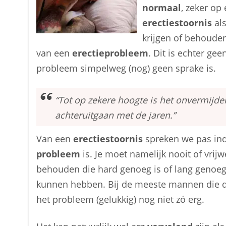
normaal
, zeker op
erectiestoornis
als
krijgen of behouden
van een
erectieprobleem
. Dit is echter g
probleem simpelweg (nog) geen sprake is.
“Tot op zekere hoogte is het onvermijdel
achteruitgaan met de jaren.”
Van een
erectiestoornis
spreken we pas ind
probleem
is. Je moet namelijk nooit of vrijw
behouden die hard genoeg is of lang geno
kunnen hebben. Bij de meeste mannen die de
het probleem (gelukkig) nog niet zó erg.